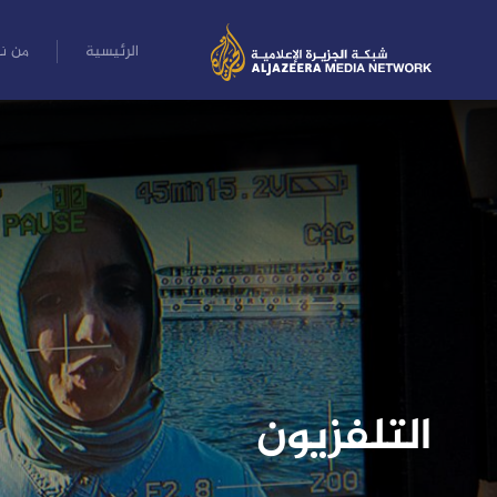
الرئيسية
من ن
التلفزيون